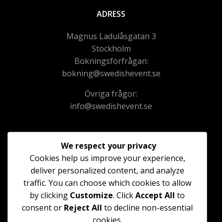
ADRESS
Magnus Ladulåsgatan 3
Stockholm
Bokningsförfrågan:
bokning@swedishevent.se
Övriga frågor:
info@swedishevent.se
We respect your privacy
Cookies help us improve your experience,
Följ oss gärna på sociala media för fler bilder från
deliver personalized content, and analyze
genomförda event
traffic. You can choose which cookies to allow
by clicking
Customize
. Click
Accept All
to
consent or
Reject All
to decline non-essential
ÖPPETTIDER
cookies.