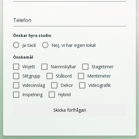
Telefon
Önskar hyra studio
Ja tack
Nej, vi har egen lokal
Önskemål
Vinjett
Namnskyltar
Stagetimer
Sittgrupp
Ståbord
Mentimeter
Videoinslag
Dekor
Videografik
Inspelning
Hybrid
Skicka förfrågan