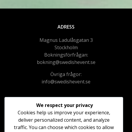
ADRESS
Magnus Ladulåsgatan 3
Stockholm
Bokningsförfrågan:
bokning@swedishevent.se
Övriga frågor:
info@swedishevent.se
We respect your privacy
Cookies help us improve your experience,
Följ oss gärna på sociala media för fler bilder från
deliver personalized content, and analyze
genomförda event
traffic. You can choose which cookies to allow